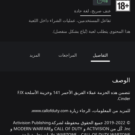
18+
عنف صريح، لغة حادة
تفاعل المستخدمين، عمليات الشراء داخل اللعبة
هذا المحتوى يتطلب لعبة (تُباع بشكل منفصل).
التفاصيل
المراجعات
المزيد
الوصف
تتضمن هذه الحزمة عملاء الفريق الأحمر 141 وخزينة الأسلحة FJX
© 2019-2022 جميع الحقوق محفوظة لشركةActivision Publishing,
Inc. كُل من ACTIVISION و CALL OF DUTY وMODERN WARFARE و
CALL OF DUTY WARZONE و WARZONE علامات تجارية تابعة