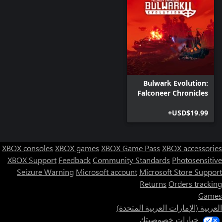
Bulwark Evolution:
Falconeer Chronicles
USD$19.99+
XBOX consoles
XBOX games
XBOX Game Pass
XBOX accessories
XBOX Support
Feedback
Community Standards
Photosensitive
Seizure Warning
Microsoft account
Microsoft Store Support
Returns
Orders tracking
Games
العربية (الإمارات العربية المتحدة)
خيارات خصوصيتك