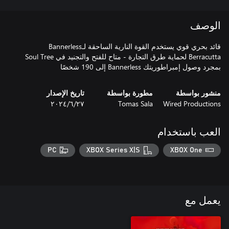
الوصف
قائد بحري قوي يستخدم القوة النارية الساحقة لـBannerless
Berracutta لحماية طرق التجارة - متاح للفتح والتجنيد في Soul Tree
بمجرد وصول إمبراطوريتك Bannerless إلى 190 شخصًا
منشور بواسطة
مطورة بواسطة
تاريخ الإصدار
Wired Productions
Tomas Sala
٢٧‏/٦‏/٢٠٢٤
العب باستخدام
PC
XBOX Series X|S
XBOX One
يعمل مع