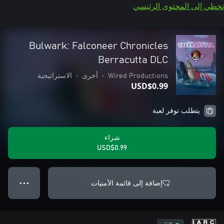
تخطي إلى المحتوى الرئيسي
Bulwark: Falconeer Chronicles
Berracutta DLC
Wired Productions
•
أخرى
•
الاستراتيجية
USD$0.99
يتطلب توفر لعبة
شراء
USD$0.99
إضافة إلى قائمة الأمنيات
● ● ●