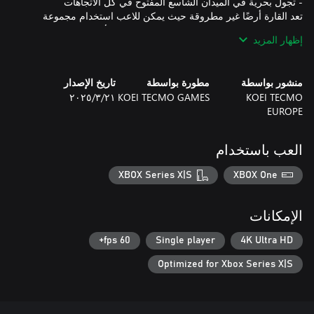
تعد القارة أرضًا غير مطروقة حيث يمكن للاعب استخدام مجموعة
إظهار المزيد
منشور بواسطة
مطورة بواسطة
تاريخ الإصدار
KOEI TECMO
KOEI TECMO GAMES
٢١‏/٣‏/٢٠٢٥
EUROPE
يمكنك استخدام Simple Synthesis لإنشاء أدوات الاستكشاف لفتح
الطريق أمامك، فضلاً عن العناصر التي ستفيدك في أثناء combat
العب باستخدام
ملاحظة: الرجاء زيارة موقع "Atelier Yumia" الرسمي للتعرف على
XBOX Series X|S
XBOX One
ملاحظة: لا تتوفر دقة 4K/60fps إلا في جهاز Xbox Series X. لا تتوفر
الإمكانات
60 fps+
Single player
4K Ultra HD
Optimized for Xbox Series X|S