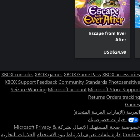
Escape from Ever
After
USD$24.99
XBOX consoles
XBOX games
XBOX Game Pass
XBOX accessories
XBOX Support
Feedback
Community Standards
Photosensitive
Seizure Warning
Microsoft account
Microsoft Store Support
Returns
Orders tracking
Games
العربية (الإمارات العربية المتحدة)
خيارات خصوصيتك
خصوصية صحة المستهلك
الاتصال بشركة Microsoft
Privacy &
Cookies
إدارة ملفات تعريف الارتباط
بنود الاستخدام
العلامات التجارية