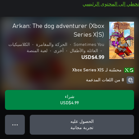
تخطي إلى المحتوى الرئيسي
Arkan: The dog adventurer (Xbox
Series X|S)
Sometimes You
•
الحركة والمغامرة
•
الكلاسيكيات
•
العائلة والأطفال
•
أخرى
•
لعبة المنصة
USD$4.99
محسّنة لـ Xbox Series X|S
8 من اللغات المدعمة
شراء
USD$4.99
الحصول عليه
● ● ●
تجربة مجانية