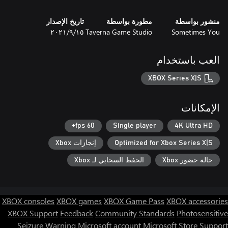
منشور بواسطة
مطورة بواسطة
تاريخ الإصدار
Sometimes You
Taverna Game Studio
١٥‏/٩‏/٢٠٢١
العب باستخدام
XBOX Series X|S
الإمكانات
60 fps+
Single player
4K Ultra HD
Optimized for Xbox Series X|S
إنجازات Xbox
حالة حضور Xbox
الحفظ السحابي لـ Xbox
XBOX consoles
XBOX games
XBOX Game Pass
XBOX accessories
XBOX Support
Feedback
Community Standards
Photosensitive
Seizure Warning
Microsoft account
Microsoft Store Support