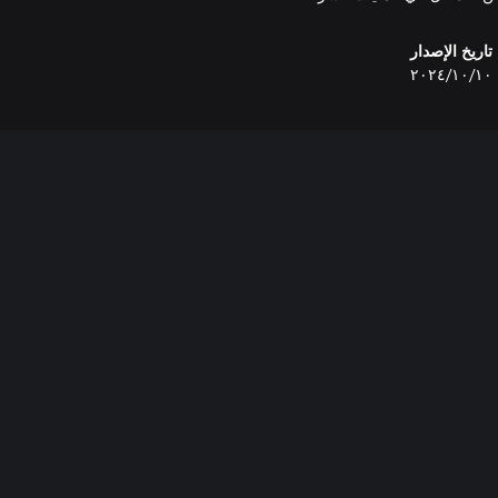
تاريخ الإصدار
١٠‏/١٠‏/٢٠٢٤