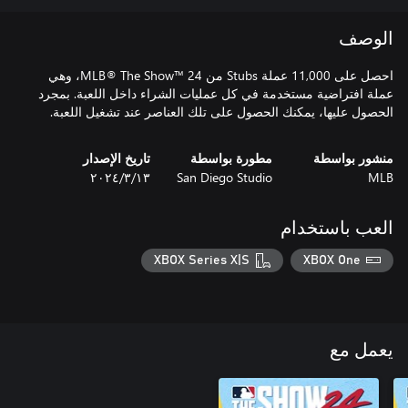
الوصف
احصل على 11,000 عملة Stubs من MLB® The Show™ 24، وهي
عملة افتراضية مستخدمة في كل عمليات الشراء داخل اللعبة. بمجرد
الحصول عليها، يمكنك الحصول على تلك العناصر عند تشغيل اللعبة.
منشور بواسطة
مطورة بواسطة
تاريخ الإصدار
MLB
San Diego Studio
١٣‏/٣‏/٢٠٢٤
العب باستخدام
XBOX Series X|S
XBOX One
يعمل مع