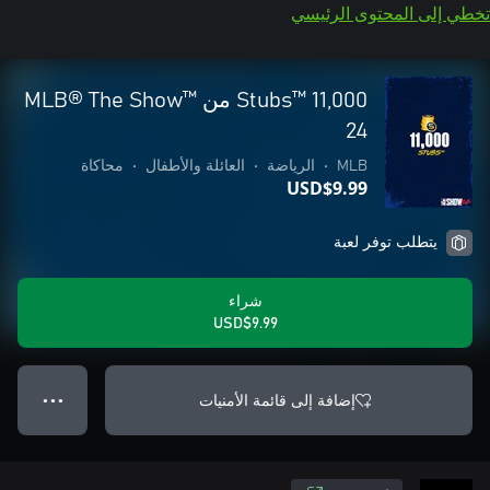
تخطي إلى المحتوى الرئيسي
11,000 Stubs™‎ من MLB® The Show™
24
MLB
•
الرياضة
•
العائلة والأطفال
•
محاكاة
USD$9.99
يتطلب توفر لعبة
شراء
USD$9.99
إضافة إلى قائمة الأمنيات
● ● ●