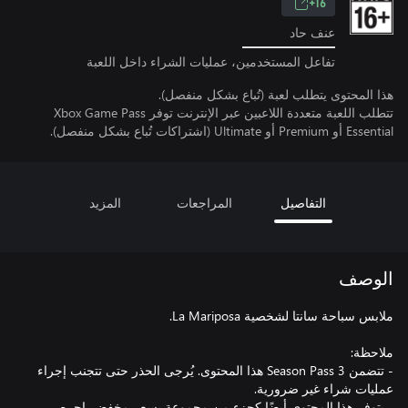
16+
عنف حاد
تفاعل المستخدمين، عمليات الشراء داخل اللعبة
هذا المحتوى يتطلب لعبة (تُباع بشكل منفصل).
تتطلب اللعبة متعددة اللاعبين عبر الإنترنت توفر Xbox Game Pass
Essential أو Premium أو Ultimate (اشتراكات تُباع بشكل منفصل).
التفاصيل
المراجعات
المزيد
الوصف
- تتضمن Season Pass 3 هذا المحتوى. يُرجى الحذر حتى تتجنب إجراء
- يتوفر هذا المحتوى أيضًا كجزء من مجموعة بسعر مخفض. احرص