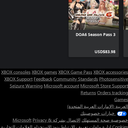
DOA6 Season Pass 3
USD$83.98
XBOX consoles
XBOX games
XBOX Game Pass
XBOX accessories
XBOX Support
Feedback
Community Standards
Photosensitive
Seizure Warning
Microsoft account
Microsoft Store Support
Returns
Orders tracking
Games
العربية (الإمارات العربية المتحدة)
خيارات خصوصيتك
خصوصية صحة المستهلك
الاتصال بشركة Microsoft
Privacy &
Cookies
إدارة ملفات تعريف الارتباط
بنود الاستخدام
العلامات التجارية