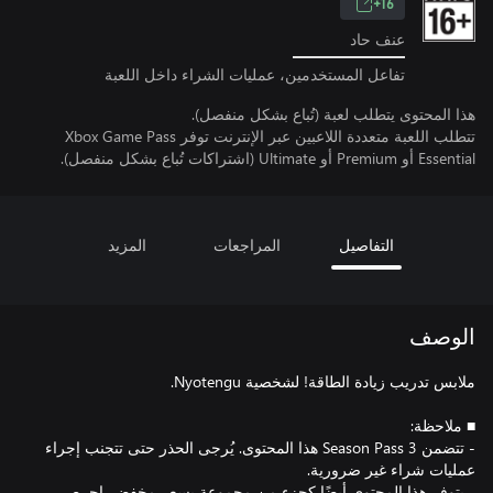
16+
عنف حاد
تفاعل المستخدمين، عمليات الشراء داخل اللعبة
هذا المحتوى يتطلب لعبة (تُباع بشكل منفصل).
تتطلب اللعبة متعددة اللاعبين عبر الإنترنت توفر Xbox Game Pass
Essential أو Premium أو Ultimate (اشتراكات تُباع بشكل منفصل).
التفاصيل
المراجعات
المزيد
الوصف
- تتضمن Season Pass 3 هذا المحتوى. يُرجى الحذر حتى تتجنب إجراء
- يتوفر هذا المحتوى أيضًا كجزء من مجموعة بسعر مخفض. احرص