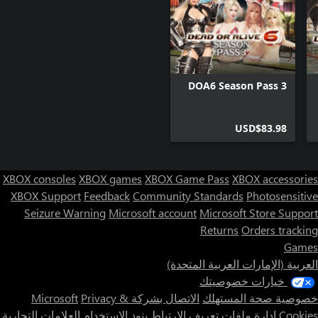
DOA6 Season Pass 3
USD$83.98
XBOX consoles
XBOX games
XBOX Game Pass
XBOX accessories
XBOX Support
Feedback
Community Standards
Photosensitive
Seizure Warning
Microsoft account
Microsoft Store Support
Returns
Orders tracking
Games
العربية (الإمارات العربية المتحدة)
خيارات خصوصيتك
خصوصية صحة المستهلك
الاتصال بشركة Microsoft
Privacy &
Cookies
إدارة ملفات تعريف الارتباط
بنود الاستخدام
العلامات التجارية