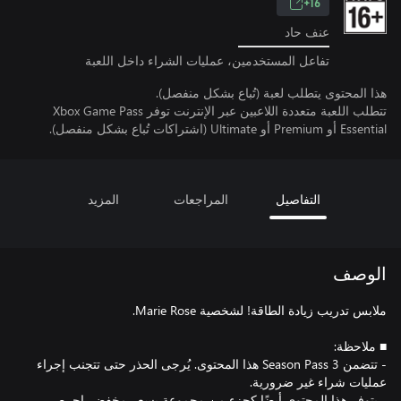
16+
عنف حاد
تفاعل المستخدمين، عمليات الشراء داخل اللعبة
هذا المحتوى يتطلب لعبة (تُباع بشكل منفصل).
تتطلب اللعبة متعددة اللاعبين عبر الإنترنت توفر Xbox Game Pass
Essential أو Premium أو Ultimate (اشتراكات تُباع بشكل منفصل).
التفاصيل
المراجعات
المزيد
الوصف
- تتضمن Season Pass 3 هذا المحتوى. يُرجى الحذر حتى تتجنب إجراء
- يتوفر هذا المحتوى أيضًا كجزء من مجموعة بسعر مخفض. احرص