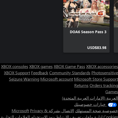
DOA6 Season Pass 3
USD$83.98
XBOX consoles
XBOX games
XBOX Game Pass
XBOX accessories
XBOX Support
Feedback
Community Standards
Photosensitive
Seizure Warning
Microsoft account
Microsoft Store Support
Returns
Orders tracking
Games
العربية (الإمارات العربية المتحدة)
خيارات خصوصيتك
خصوصية صحة المستهلك
الاتصال بشركة Microsoft
Privacy &
Cookies
إدارة ملفات تعريف الارتباط
بنود الاستخدام
العلامات التجارية