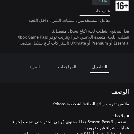
16+
عنف حاد
تفاعل المستخدمين، عمليات الشراء داخل اللعبة
هذا المحتوى يتطلب لعبة (تُباع بشكل منفصل).
تتطلب اللعبة متعددة اللاعبين عبر الإنترنت توفر Xbox Game Pass
Essential أو Premium أو Ultimate (اشتراكات تُباع بشكل منفصل).
التفاصيل
المراجعات
المزيد
الوصف
- تتضمن Season Pass 3 هذا المحتوى. يُرجى الحذر حتى تتجنب إجراء
- يتوفر هذا المحتوى أيضًا كجزء من مجموعة بسعر مخفض. احرص