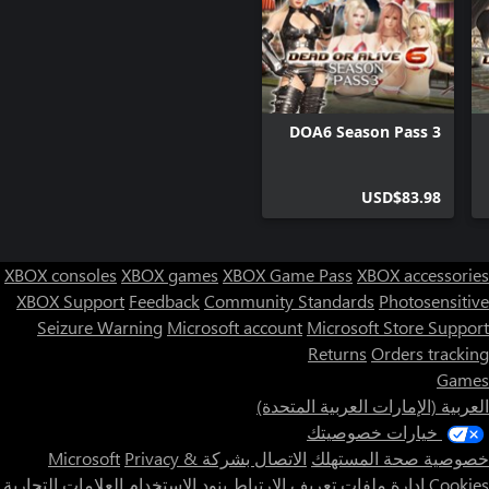
DOA6 Season Pass 3
USD$83.98
XBOX consoles
XBOX games
XBOX Game Pass
XBOX accessories
XBOX Support
Feedback
Community Standards
Photosensitive
Seizure Warning
Microsoft account
Microsoft Store Support
Returns
Orders tracking
Games
العربية (الإمارات العربية المتحدة)
خيارات خصوصيتك
خصوصية صحة المستهلك
الاتصال بشركة Microsoft
Privacy &
Cookies
إدارة ملفات تعريف الارتباط
بنود الاستخدام
العلامات التجارية