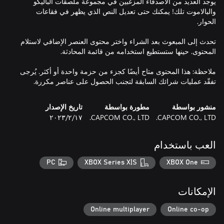
يوجد العديد من الأصدقاء المزغبين في مجموعة ملصقات الباليكو
والبالاموت تلك! يمكنك حتى تعديل النص الذي يظهر في فقاعات
تحدث إلى المبعوث بعد الشراء واختر محتوى العنصر الإضافي لاستلام
ملاحظة: هذا المحتوى متاح أيضًا كجزء من حزمة واحدة أو أكثر. يُرجى
تفقّد عمليات شرائك السابقة لتجنب الحصول على عناصر مكررة.
منشور بواسطة
مطورة بواسطة
تاريخ الإصدار
CAPCOM CO., LTD.
CAPCOM CO., LTD.
١٧‏/٢‏/٢٠٢٣
العب باستخدام
PC
XBOX Series X|S
XBOX One
الإمكانات
Online multiplayer
Online co-op