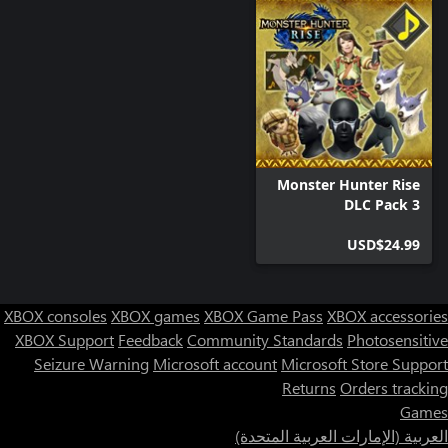
Monster Hunter Rise
DLC Pack 3
USD$24.99
XBOX consoles
XBOX games
XBOX Game Pass
XBOX accessories
XBOX Support
Feedback
Community Standards
Photosensitive
Seizure Warning
Microsoft account
Microsoft Store Support
Returns
Orders tracking
Games
العربية (الإمارات العربية المتحدة)