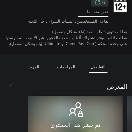
12+
عنف متوسط
تفاعل المستخدمين، عمليات الشراء داخل اللعبة
هذا المحتوى يتطلب لعبة (تُباع بشكل منفصل).
تتطلب اللعبة توفر اشتراك ألعاب متعددة اللاعبين عبر الإنترنت لممارستها
على وحدة التحكم (Game Pass Core أو Ultimate، يُباع بشكل منفصل).
التفاصيل
المراجعات
المزيد
المعرض
تم حظر هذا المحتوى