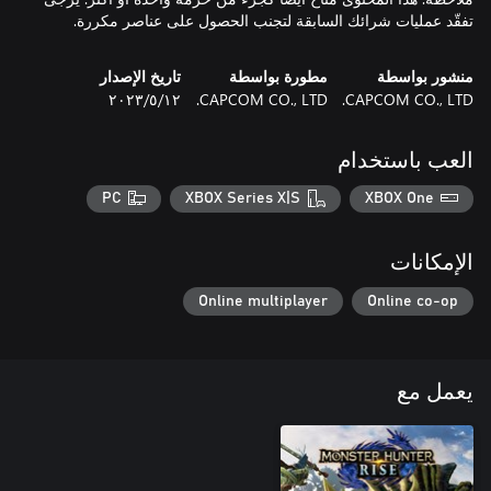
تفقّد عمليات شرائك السابقة لتجنب الحصول على عناصر مكررة.
منشور بواسطة
مطورة بواسطة
تاريخ الإصدار
CAPCOM CO., LTD.
CAPCOM CO., LTD.
١٢‏/٥‏/٢٠٢٣
العب باستخدام
PC
XBOX Series X|S
XBOX One
الإمكانات
Online multiplayer
Online co-op
يعمل مع