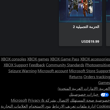
الحزمة التجميلية 2
USD$19.99
XBOX consoles
XBOX games
XBOX Game Pass
XBOX accessories
XBOX Support
Feedback
Community Standards
Photosensitive
Seizure Warning
Microsoft account
Microsoft Store Support
Returns
Orders tracking
Games
العربية (الإمارات العربية المتحدة)
خيارات خصوصيتك
خصوصية صحة المستهلك
الاتصال بشركة Microsoft
Privacy &
Cookies
إدارة ملفات تعريف الارتباط
بنود الاستخدام
العلامات التجارية