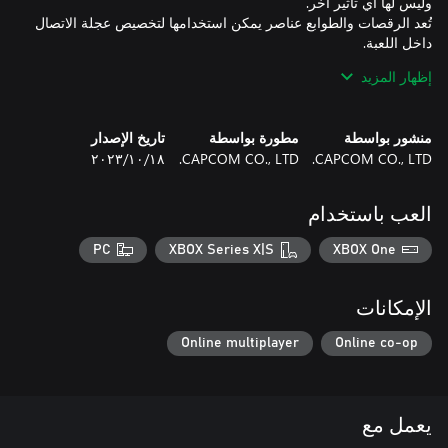
تُعد الرقصات والطوابع عناصر يمكن استخدامها لتخصيص عجلة الاتصال
يمكن استخدام المحتويات الإضافية التي تم اكتسابها عبر الانتقال من
إظهار المزيد
ملاحظة: هذا المحتوى الإضافي قابل للاستخدام فقط بواسطة حساب
منشور بواسطة
مطورة بواسطة
تاريخ الإصدار
Microsoft الذي اشترى المحتوى. حتى إن كان مدير مجموعة العائلة
CAPCOM CO., LTD.
CAPCOM CO., LTD.
١٨‏/١٠‏/٢٠٢٣
سيشتري العنصر الإضافي، فإن المحتوى لن يكون متاحًا لدى أعضاء
عائلته.
العب باستخدام
PC
XBOX Series X|S
XBOX One
الإمكانات
Online multiplayer
Online co-op
يعمل مع