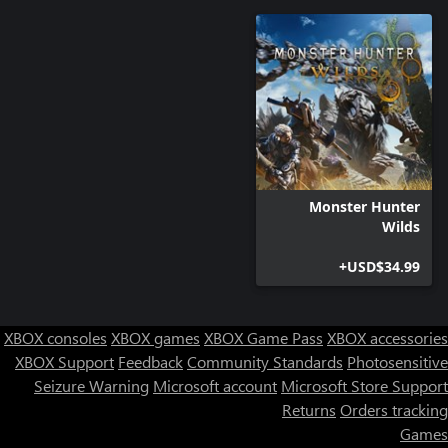
Monster Hunter
Wilds
USD$34.99+
XBOX consoles
XBOX games
XBOX Game Pass
XBOX accessories
XBOX Support
Feedback
Community Standards
Photosensitive
Seizure Warning
Microsoft account
Microsoft Store Support
Returns
Orders tracking
Games