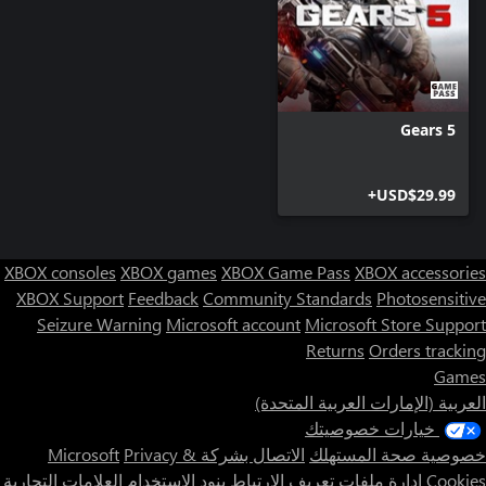
Gears 5
USD$29.99+
XBOX consoles
XBOX games
XBOX Game Pass
XBOX accessories
XBOX Support
Feedback
Community Standards
Photosensitive
Seizure Warning
Microsoft account
Microsoft Store Support
Returns
Orders tracking
Games
العربية (الإمارات العربية المتحدة)
خيارات خصوصيتك
خصوصية صحة المستهلك
الاتصال بشركة Microsoft
Privacy &
Cookies
إدارة ملفات تعريف الارتباط
بنود الاستخدام
العلامات التجارية