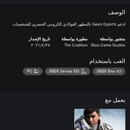
الوصف
ادعم Gears Esports بالمظهر الفولاذي الكرومي الحصري للشخصيات
منشور بواسطة
مطورة بواسطة
تاريخ الإصدار
Xbox Game Studios
The Coalition
٢٧‏/٤‏/٢٠٢١
العب باستخدام
PC
XBOX Series X|S
XBOX One
يعمل مع