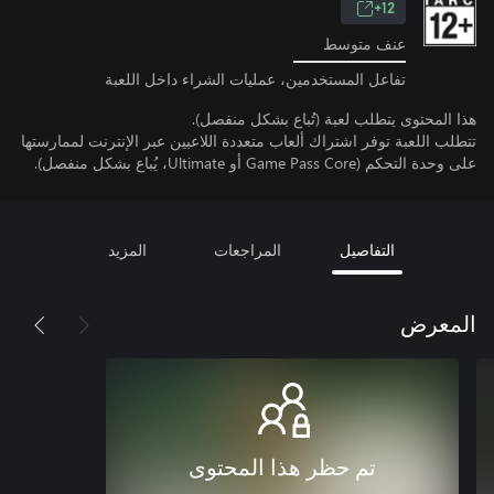
12+
عنف متوسط
تفاعل المستخدمين، عمليات الشراء داخل اللعبة
هذا المحتوى يتطلب لعبة (تُباع بشكل منفصل).
تتطلب اللعبة توفر اشتراك ألعاب متعددة اللاعبين عبر الإنترنت لممارستها
على وحدة التحكم (Game Pass Core أو Ultimate، يُباع بشكل منفصل).
التفاصيل
المراجعات
المزيد
المعرض
تم حظر هذا المحتوى