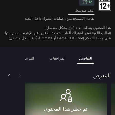
12+
عنف متوسط
تفاعل المستخدمين، عمليات الشراء داخل اللعبة
هذا المحتوى يتطلب لعبة (تُباع بشكل منفصل).
تتطلب اللعبة توفر اشتراك ألعاب متعددة اللاعبين عبر الإنترنت لممارستها
على وحدة التحكم (Game Pass Core أو Ultimate، يُباع بشكل منفصل).
التفاصيل
المراجعات
المزيد
المعرض
تم حظر هذا المحتوى