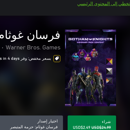
تخطي إلى المحتوى الرئيسي
فرسان غوثام:
•
Warner Bros. Games
بسعر مخفض: وفر USD$22.50، ends in 4 days
اختيار إصدار
شراء
فرسان غوثام: حزمة المتبصر
USD$2.49
USD$24.99