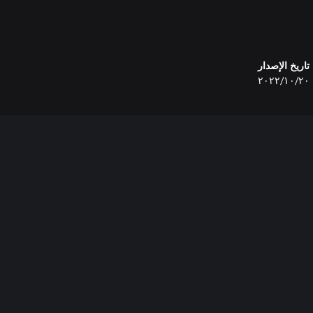
تاريخ الإصدار
٢٠‏/١٠‏/٢٠٢٢