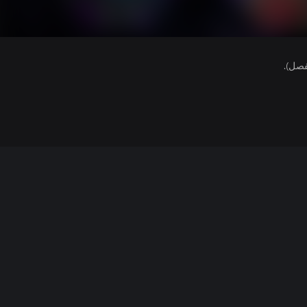
فصل).