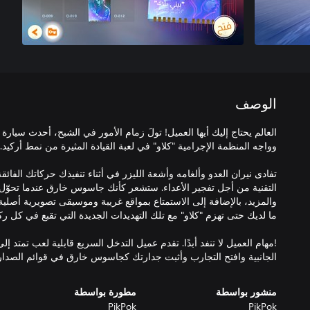
الوصف
العالم يحتاج إليك أيها العميل! تولَ زمام الأمور في الشبح، أحدث سيارة م
تفادى نيران العدو وألغامه وأشعة الليزر في أثناء تنفيذك حركاتك الفائق
التقنية من أجل تفجير الأعداء. ستشعر كأنك جاسوس خارق عندما تحوّل
والمزيد، بالإضافة إلى الاستمتاع بمواقع غريبة وموسيقى تصويرية أصلية
!مهام العميل لا تنفد أبدًا. تقدم عميل التدخل السريع قابلية لعب تمتد إلى
الجانبية وافتح التجارب وأثبت جدارتك كجاسوس خارق في قوائم الصدارة
منشور بواسطة
مطورة بواسطة
PikPok
PikPok