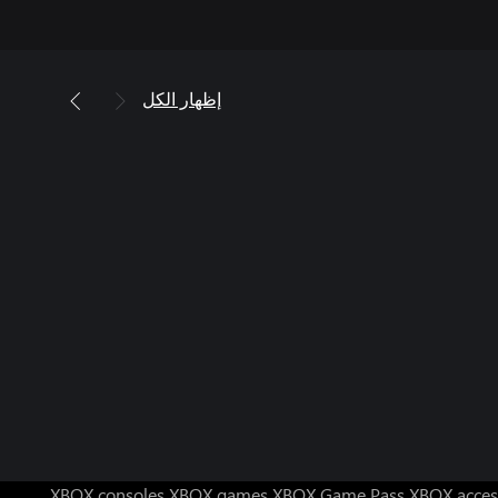
إظهار الكل
XBOX consoles
XBOX games
XBOX Game Pass
XBOX acces