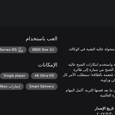
العب باستخدام
تحولة عالية التقنية في الوكالة،
Series X|S
XBOX One
ة واستخدم ابتكارات الشبح عالية
الإمكانات
 الشبح من سيارة إلى طائرة
 مُفعمة بالطاقة! سيتطلب الأمر كل
Single player
4K Ultra HD
Smart Delivery
إنجازات Xbox
 ما بعد قصتها الثرية. أكمل المهام
 العالمية
تاريخ الإصدار
٣٠‏/٣‏/٢٠٢٢