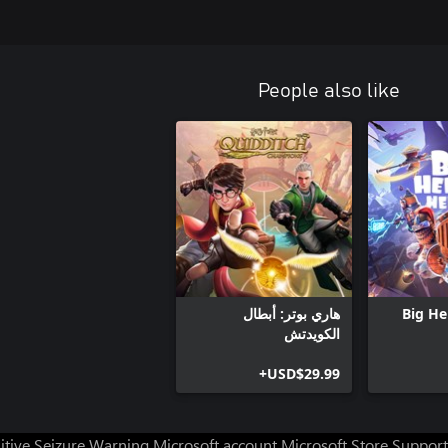
People also like
Big He
هاري بوتر: أبطال
الكويدتش
USD$29.99+
itive Seizure Warning
Microsoft account
Microsoft Store Support