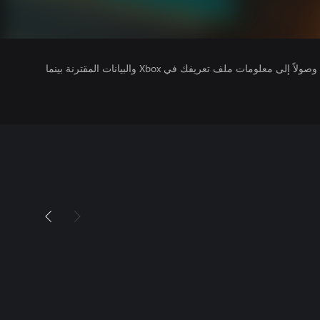
يتلقى ناشرو الألعاب التي تقوم بتشغيلها وصولاً إلى معلومات ملف تعريفك في Xbox والبيانات المقترنة بينما