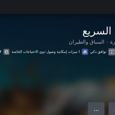
السريع
رة
•
السباق والطيران
توافق ذكي
1 ميزات إمكانية وصول ذوي الاحتياجات الخاصة
19 من الل
● ● ●