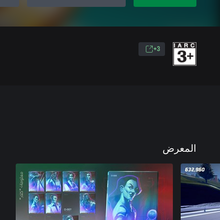
3+
المعرض