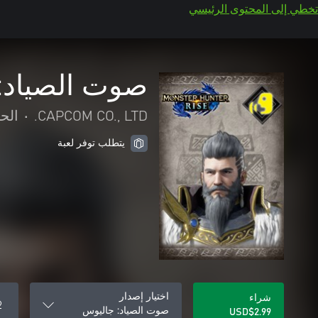
تخطي إلى المحتوى الرئيسي
صوت الصياد:
CAPCOM CO., LTD.
•
الح
يتطلب توفر لعبة
اختيار إصدار
شراء
صوت الصياد: جاليوس
USD$2.99