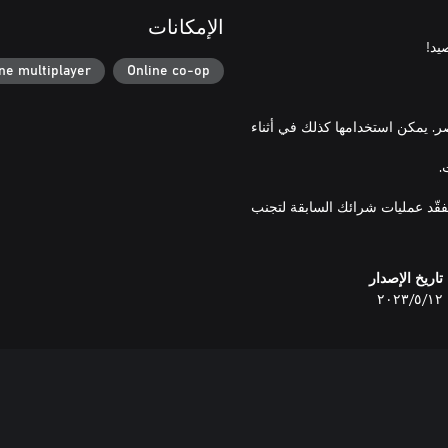
الإمكانات
ne multiplayer
Online co-op
ر. يمكن استخدامها كذلك في أثناء
تفقّد عمليات شرائك السابقة لتجنب
تاريخ الإصدار
١٢‏/٥‏/٢٠٢٣