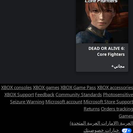
DEAD OR ALIVE 6:
Core Fighters
مجاني+
XBOX consoles
XBOX games
XBOX Game Pass
XBOX accessories
XBOX Support
Feedback
Community Standards
Photosensitive
Seizure Warning
Microsoft account
Microsoft Store Support
Returns
Orders tracking
Games
العربية (الإمارات العربية المتحدة)
خيارات خصوصيتك