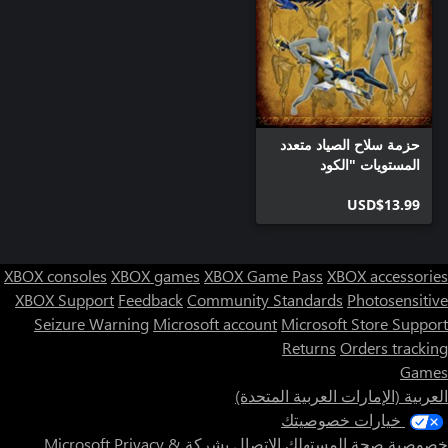
حزمة سلاح الصياد متعدد
المستويات "الكود
المفقود"
USD$13.99
XBOX consoles
XBOX games
XBOX Game Pass
XBOX accessories
XBOX Support
Feedback
Community Standards
Photosensitive
Seizure Warning
Microsoft account
Microsoft Store Support
Returns
Orders tracking
Games
العربية (الإمارات العربية المتحدة)
خيارات خصوصيتك
خصوصية صحة المستهلك
الاتصال بشركة Microsoft
Privacy &