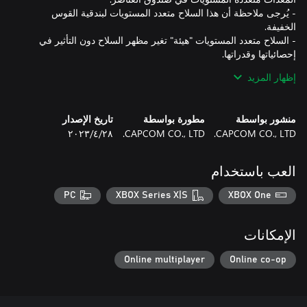
- يُرجى ملاحظة أن هذا السلاح متعدد المستويات لبندقية القوس
- السلاح متعدد المستويات "هيئة" تغير مظهر السلاح دون التأثير في
إظهار المزيد
- استنادًا إلى نوع السلاح، قد لا تُعرض آثار غمد/إظهار سلاح الصياد
منشور بواسطة
مطورة بواسطة
تاريخ الإصدار
CAPCOM CO., LTD.
CAPCOM CO., LTD.
٢٨‏/٤‏/٢٠٢٣
ملاحظة: هذا المحتوى متاح أيضًا كجزء من حزمة واحدة أو أكثر. يُرجى
تفقّد عمليات شرائك السابقة لتجنب الحصول على عناصر مكررة.
العب باستخدام
PC
XBOX Series X|S
XBOX One
الإمكانات
Online multiplayer
Online co-op