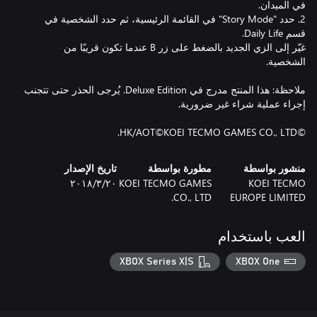
2. حدد "Story Mode" في القائمة الرئيسية، ثم حدد الشخصية في
غيّر إلى الزي الجديد بالضغط على زر B عندما تكون قريبًا من
ملاحظة: هذا المنتج مدرج في Deluxe Edition. يُرجى الحذر حتى تتجنب
©HK/AOT©KOEI TECMO GAMES CO., LTD.
منشور بواسطة
مطورة بواسطة
تاريخ الإصدار
KOEI TECMO
KOEI TECMO GAMES
٢٠‏/٣‏/٢٠١٨
CO., LTD.
EUROPE LIMITED
العب باستخدام
XBOX Series X|S
XBOX One