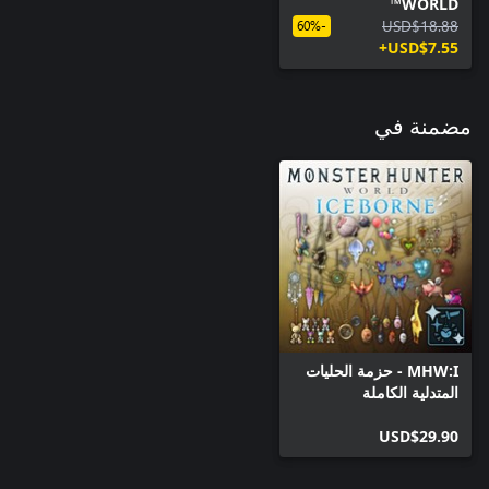
WORLD™
USD$18.88
-60%
USD$7.55+
مضمنة في
MHW:I - حزمة الحليات
المتدلية الكاملة
USD$29.90