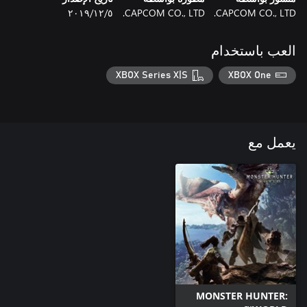
CAPCOM CO., LTD.
CAPCOM CO., LTD.
٥‏/١٢‏/٢٠١٩
العب باستخدام
XBOX Series X|S
XBOX One
يعمل مع
MONSTER HUNTER: