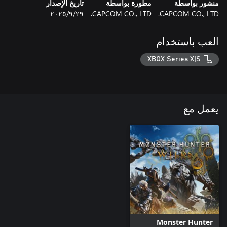
منشور بواسطة
مطورة بواسطة
تاريخ الإصدار
CAPCOM CO., LTD.
CAPCOM CO., LTD.
٢٩‏/٩‏/٢٠٢٥
العب باستخدام
XBOX Series X|S
يعمل مع
Monster Hunter