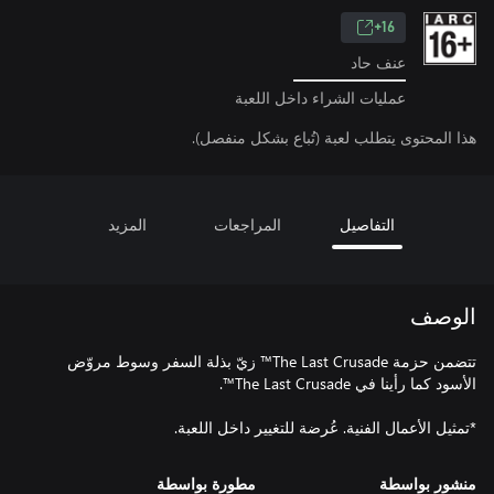
16+
عنف حاد
عمليات الشراء داخل اللعبة
هذا المحتوى يتطلب لعبة (تُباع بشكل منفصل).
التفاصيل
المراجعات
المزيد
الوصف
تتضمن حزمة The Last Crusade™ زيّ بذلة السفر وسوط مروّض
*تمثيل الأعمال الفنية. عُرضة للتغيير داخل اللعبة.
منشور بواسطة
مطورة بواسطة