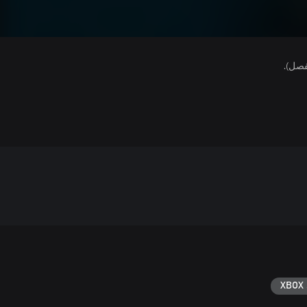
فصل).
XBOX 