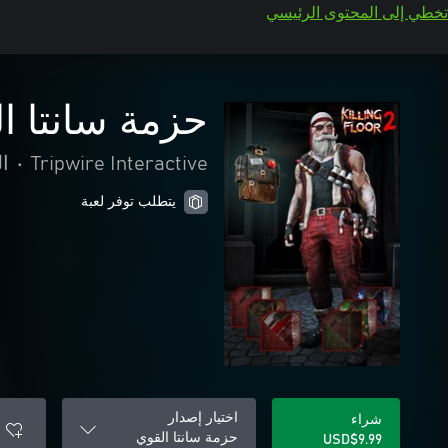
تخطي إلى المحتوى الرئيسي
حزمة سانتا ا
Tripwire Interactive
•
ا
يتطلب توفر لعبة
اختيار إصدار
شراء
حزمة سانتا القوي
USD$9.99