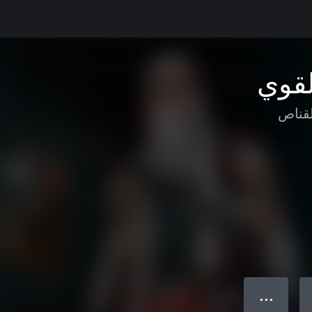
لقوي
لقناص
● ● ●