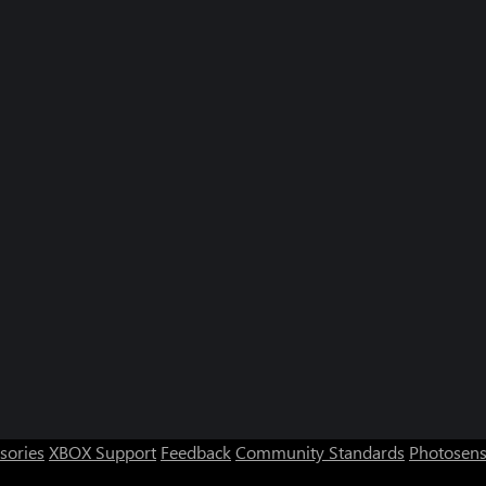
sories
XBOX Support
Feedback
Community Standards
Photosens