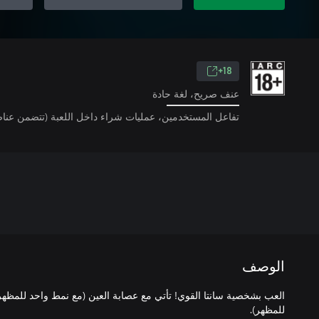
18+
عنف صريح، لغة حادة
تفاعل المستخدمين، عمليات شراء داخل اللعبة (تتضمن عناص
الوصف
العب بشخصية سانتا القوي! تأتي مع عصابة العين (مع نمط واحد للمظهر
للمظهر).