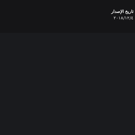
تاريخ الإصدار
٤‏/١٢‏/٢٠١٨