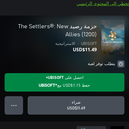
تخطي إلى المحتوى الرئيسي
حزمة رصيد The Settlers®: New
Allies (1200)
UBISOFT
•
الاستراتيجية
USD$11.49
يتطلب توفر لعبة
احصل على UBISOFT+
حفظ
USD$1.15
مع
شراء
● ● ●
USD$11.49