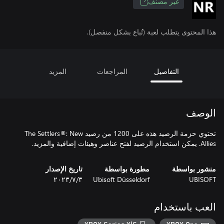
غير مصنف
هذا المحتوى يتطلب لعبة (تُباع بشكل منفصل).
التفاصيل
المراجعات
المزيد
الوصف
تحتوي حزمة الرصيد هذه على 1200 من رصيد The Settlers®: New
Allies. يمكن استخدام الرصيد لفتح عناصر وهيئات إضافية والمزيد.
منشور بواسطة
مطورة بواسطة
تاريخ الإصدار
UBISOFT
Ubisoft Düsseldorf
٣‏/٧‏/٢٠٢٣
العب باستخدام