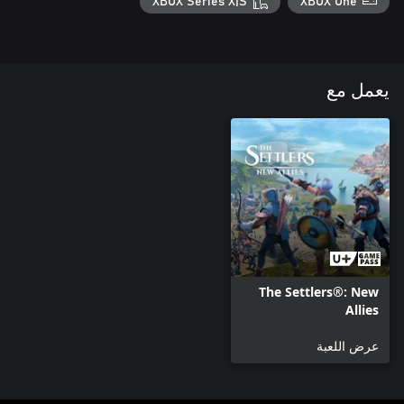
XBOX Series X|S
XBOX One
يعمل مع
The Settlers®: New
Allies
عرض اللعبة