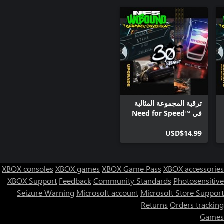
ترقية المجموعة المثالية
في Need for Speed™
Unbound
USD$14.99
XBOX consoles
XBOX games
XBOX Game Pass
XBOX accessories
XBOX Support
Feedback
Community Standards
Photosensitive
Seizure Warning
Microsoft account
Microsoft Store Support
Returns
Orders tracking
Games