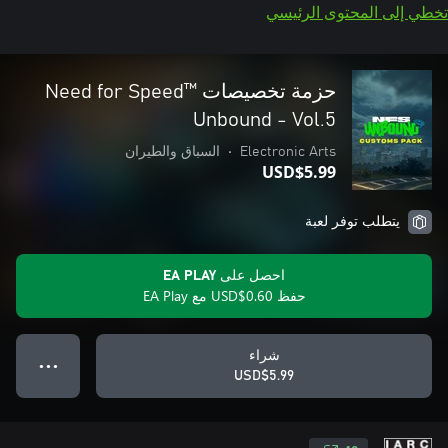
تخطي إلى المحتوى الرئيسي
حزمة تخصيصات Need for Speed™
Unbound - Vol.5
Electronic Arts
•
السباق والطيران
USD$5.99
يتطلب توفر لعبة
احصل على EA PLAY
حفظ USD$0.60 مع EA Play
شراء
● ● ●
USD$5.99