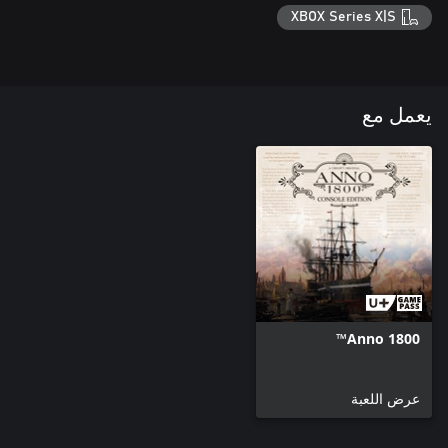
XBOX Series X|S
يعمل مع
Anno 1800™
عرض اللعبة