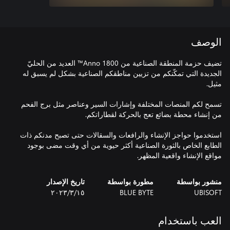
الوصف
تضيف حزمة المنطقة الصناعية من Anno 1800™ العديد من الحليّ
الجديدة التي تمكّنكم من تزيين مناطقكم الصناعية بشكل لم يسبق له
تسمح لكم المنصات المختلفة وإشارات السير وعناصر مثل برج الفحم
استخدموا حواجز الإنشاء والرافعات والسقالات حتى تصبح مدنكم ذات
الطابع الخاص بالثورة الصناعية أكثر حيوية من أي وقت مضى بوجود
مواقع الإنشاء واقعية المظهر.
منشور بواسطة
مطورة بواسطة
تاريخ الإصدار
UBISOFT
BLUE BYTE
١٥‏/٣‏/٢٠٢٣
العب باستخدام