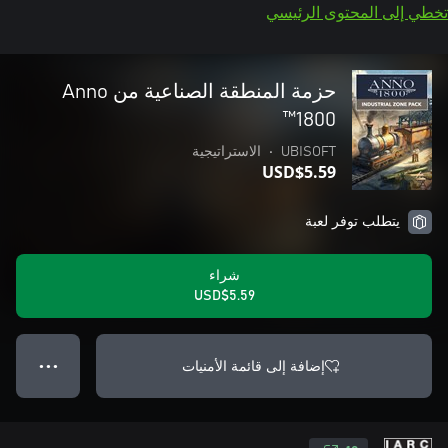
تخطي إلى المحتوى الرئيسي
حزمة المنطقة الصناعية من Anno
1800™
UBISOFT
•
الاستراتيجية
USD$5.59
يتطلب توفر لعبة
شراء
USD$5.59
إضافة إلى قائمة الأمنيات
● ● ●