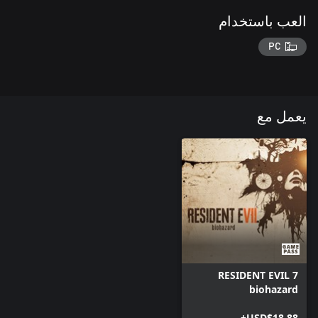
العب باستخدام
PC
يعمل مع
RESIDENT EVIL 7
biohazard
USD$18.88+