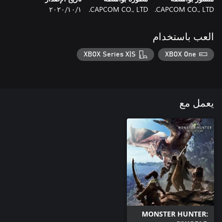
CAPCOM CO., LTD.
CAPCOM CO., LTD.
١‏/١٠‏/٢٠٢٠
العب باستخدام
XBOX Series X|S
XBOX One
يعمل مع
MONSTER HUNTER: