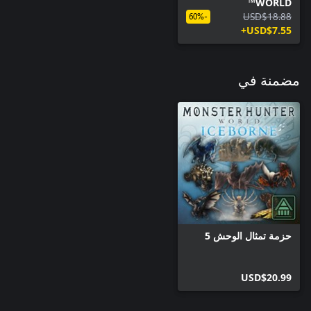
WORLD™
USD$18.88
-60%
USD$7.55+
مضمنة في
حزمة تمثال الوحش 5
USD$20.99