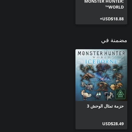
MONSTER HUNTER:
WORLD™
USD$18.88+
مضمنة في
حزمة تمثال الوحش 3
USD$28.49