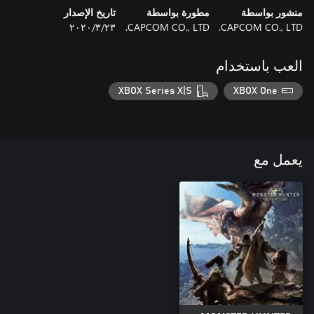
منشور بواسطة
مطورة بواسطة
تاريخ الإصدار
CAPCOM CO., LTD.
CAPCOM CO., LTD.
٢٣‏/٣‏/٢٠٢٠
العب باستخدام
XBOX Series X|S
XBOX One
يعمل مع