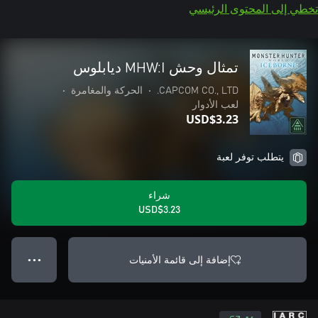
تخطي إلى المحتوى الرئيسي
تمثال وحش MHW:I ديابلوس
CAPCOM CO., LTD.
•
الحركة والمغامرة
•
لعب الأدوار
USD$3.23
يتطلب توفر لعبة
شراء
USD$3.23
إضافة إلى قائمة الأمنيات
● ● ●