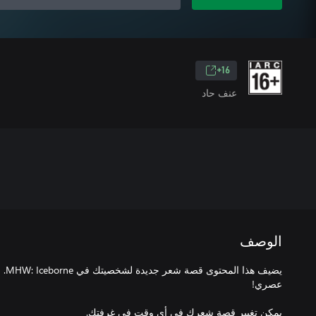
16+
عنف حاد
الوصف
يضيف