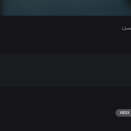
فصل).
XBOX 