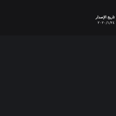
تاريخ الإصدار
٢٤‏/١‏/٢٠٢٠