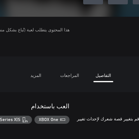
هذا المحتوى يتطلب لعبة (تُباع بشكل من
التفاصيل
المراجعات
المزيد
العب باستخدام
 هذا المحتوى قصة شعر جديدة لشخصيتك في MHW: Iceborne. قم بتغيير قصة شعرك لإحداث تغيير
Series X|S
XBOX One