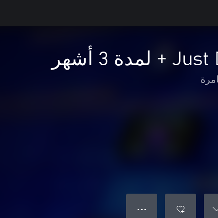
امرة
● ● ●