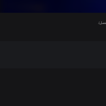
فصل).