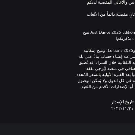
نين والأغاني المفضلة لديكم
 تماماً لم يسبق طرحها في Just Dance وعودة أغانٍ مفضلة دائماً من الألعاب
كل نسخة من Just Dance 2023 Edition وJust Dance 2024 Edition وJust Dance 2025 Edition تتيح
تُعد Just Dance+ خدمة بث قابلة للعب عبر Just Dance 2023 و2024 و2025 Editions، وتتيح إمكانية
اتصال بحساب Ubisoft (تُطبق قيود العمر عند إنشاء حساب بناءً على بلد
التلقائية خلال الشراء. قد تُطبق
ضافي في منصة (يُرجى تفقد
بعد الفترة الأولية بالسعر المُحدد
لإلغاء، حسب المنصة. Just Dance+ غير متاحة في كل الدول ولا يُمكن الوصول
تاريخ الإصدار
٢١‏/١١‏/٢٠٢٢