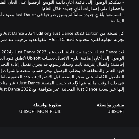
- يمكنكم الوصول إلى قائمة أغانٍ دائمة التوسع. ارقصوا على ألحان الفنا
- استمتعوا بأغانٍ جديدة
الوصول إلى أغانٍ إضافية. يلزم ال
إقامتك) واتصال إنترنت ثابت وسداد رسوم. قد يجري تفعيل إعادة التجديد 
قيود العمر والمنطقة. قد يتطلب الوصول توفر حساب منصة واشتراك إ
التفاصيل الكاملة على متجر المنصة قبل الاشتراك). تتجدد العضوية تلقائياً 
في ذلك الوقت ما لم يتم ا
إليها عبر نسخة Just Dance المجانية. غير متوافقة مع Just Dance 2022 أو الإصدارات الأقدم من اللعبة.
منشور بواسطة
مطورة بواسطة
UBISOFT MONTREUIL
UBISOFT