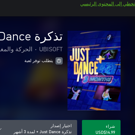
تخطي إلى المحتوى الرئيسي
تذكرة Just Dance + لمدة 3 أشهر
UBISOFT
•
الحركة والمغ
يتطلب توفر لعبة
اختيار إصدار
شراء
تذكرة Just Dance + لمدة 3 أشهر
USD$14.99