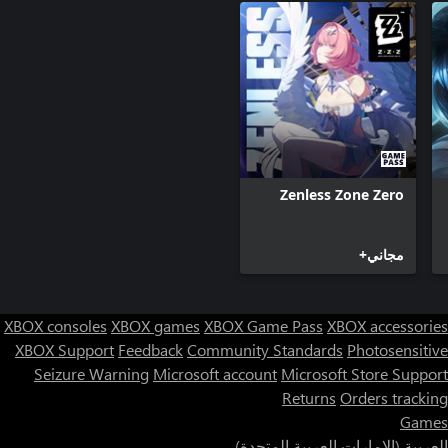
Zenless Zone Zero
مجاني+
XBOX consoles
XBOX games
XBOX Game Pass
XBOX accessories
XBOX Support
Feedback
Community Standards
Photosensitive
Seizure Warning
Microsoft account
Microsoft Store Support
Returns
Orders tracking
Games
العربية (الإمارات العربية المتحدة)