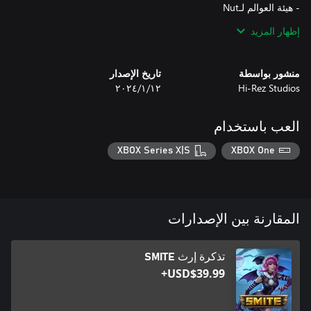
إظهار المزيد
إن كنت قد اشتريت جبابرة بالإحسان أو بالجواهر من قبل، فستسترد
منشور بواسطة
تاريخ الإصدار
Hi-Rez Studios
١٢‏/١‏/٢٠٢٤
يشير مصطلح عبر الأجيال إلى SMITE وSMITE 2. سيكون المحتوى
العب باستخدام
لا يُطبق معزز الإرث السماوي إلا خلال ساعات المباريات في العام 11.
XBOX Series X|S
XBOX One
المقارنة بين الإصدارات
تذكرة إرث SMITE
USD$39.99+