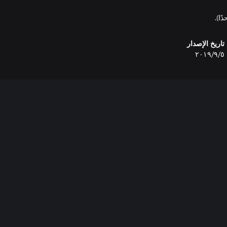
ًا).
تاريخ الإصدار
٥‏/٩‏/٢٠١٩