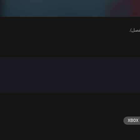
فصل).
XBOX 