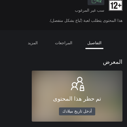
12+
سب غير المرغوب
هذا المحتوى يتطلب لعبة (تُباع بشكل منفصل).
التفاصيل
المراجعات
المزيد
المعرض
تم حظر هذا المحتوى
أدخل تاريخ ميلادك