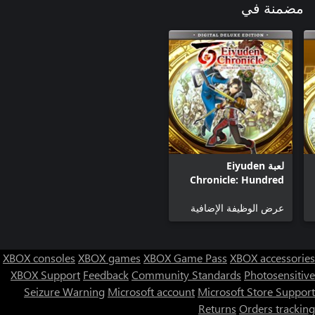
مضمنة في
لعبة Eiyuden
Chronicle: Hundred
Heroes - الإصدار
Digital Deluxe
عرض الوظيفة الإضافية
XBOX consoles
XBOX games
XBOX Game Pass
XBOX accessories
XBOX Support
Feedback
Community Standards
Photosensitive
Seizure Warning
Microsoft account
Microsoft Store Support
Returns
Orders tracking