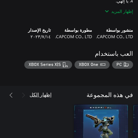
إظهار المزيد
منشور بواسطة
مطورة بواسطة
تاريخ الإصدار
CAPCOM CO., LTD.
CAPCOM CO., LTD.
١٤‏/٧‏/٢٠٢٣
العب باستخدام
XBOX Series X|S
XBOX One
PC
إظهار الكل
في هذه المجموعة
- حزمة تذكرة الفتح المبكر للبدلة الآلية 1 (تشمل تذاكر الفتح المبكر