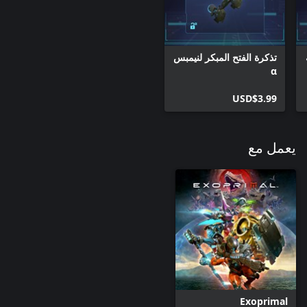
تذكرة الفتح المبكر لنيمبس
α
USD$3.99
يعمل مع
ملحوظة: يمكن شراء تذاكر الفتح المبكر حتى إذا فتحت البدلة الآلية
المتطابقة بالفعل أو استوفيت شروط فتحها. احذر من أن تشتري تذكرة
قد تصبح أيضًا العناصر الموجودة في هذه المجموعة متاحة للشراء
بشكل فردي أو كجزء من مجموعات أخرى. يُرجى الحذر من عمليات
ستُنشر تفاصيل المحتوى على الموقع الإلكتروني الرسمي عندما تتوفر
ُعد الهيئات والشارات والحلي عناصر تجميلية تُغير مظهر بدلة آلية وليس
تُعد الرقصات والطوابع عناصر يمكن استخدامها لتخصيص عجلة الاتصال
Exoprimal