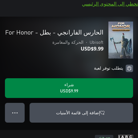
تخطي إلى المحتوى الرئيسي
الحارس الفارانجي - بطل - For Honor
Ubisoft
•
الحركة والمغامرة
USD$9.99
يتطلب توفر لعبة
شراء
USD$9.99
إضافة إلى قائمة الأمنيات
● ● ●