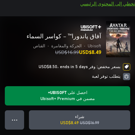
تخطي إلى المحتوى الرئيسي
آفاق پاندورا™ – كواسر السماء
Ubisoft
•
الحركة والمغامرة
•
القناص
USD$16.99
USD$8.49
بسعر مخفض: وفر USD$8.50، ends in 5 days
يتطلب توفر لعبة
احصل على UBISOFT+
مضمن في Ubisoft+ Premium
شراء
● ● ●
USD$8.49
USD$16.99