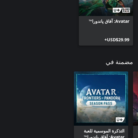
Avatar: آفاق پاندورا™
USD$29.99+
مضمنة في
Avata:
التذكرة الموسمية للعبة
Avatar: آفاق پاندورا™