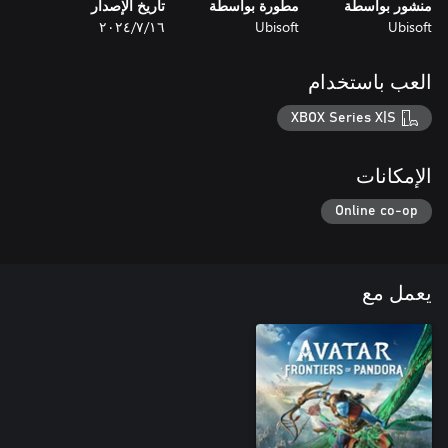
منشور بواسطة
مطورة بواسطة
تاريخ الإصدار
Ubisoft
Ubisoft
١٦‏/٧‏/٢٠٢٤
العب باستخدام
XBOX Series X|S
الإمكانات
Online co-op
يعمل مع