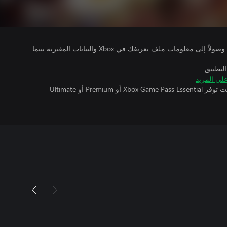
يتلقى ناشرو الألعاب التي تقوم بتشغيلها وصولاً إلى معلومات ملف تعريفك في Xbox والبيانات المقترنة بينما
التطبيق
لى المزيد
تتطلب اللعبة متعددة اللاعبين عبر الإنترنت توفر Xbox Game Pass Essential أو Premium أو Ultimate