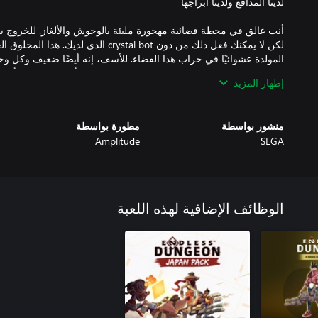
أنت عالق في محطة فضائية مهجورة مليئة بالوحوش والألغاز. للخروج س
لكن لا يمكنك فعل ذلك من دون crystal bot ال
المولدة عشوائيًا في خراب هذا الفضاء. للأسف، إنه أيضًا ضعيف وكل وح
سيتعين عليك التفكير بسرعة والتخطيط جيدًا ووضع أبراجك ثم... ابدأ إ
إظهار المزيد
الحشرات والروبوتات والفقاعات عن تحطيمك وذلك الكريستال. تُتاح مجم
منشور بواسطة
مطورة بواسطة
Amplitude
SEGA
بمجرد حصولك على قواتك، خطط لتحركاتك. اختر أسلحتهم من بين مجمو
إلى القناصة السامة. عندما تكون مستعدًا، ادخل إلى المحطة لتتولى م
أو تصرف بجنون مع السكان المحليين. من المحتمل أن تموت وأنت تحاول
الوظائف الإضافية لهذه اللعبة
استعد لمقابلة مجموعة من الأبطال الرائعين الذين يسعون جميعًا لتحق
الأشياء أو ربما Shroom التي ستعالج زملاءها في الفريق ببخوره