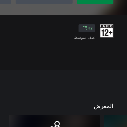
12+
عنف متوسط
المعرض