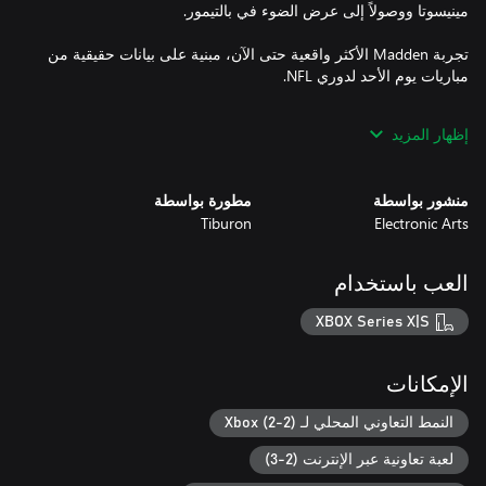
تجربة Madden الأكثر واقعية حتى الآن، مبنية على بيانات حقيقية من
إظهار المزيد
جينات الظهير الربعي الجديدة كلياً تمنح نجوم الظهير الربعي في NFL
واقعية أكبر في الحركة والمظهر والإحساس، ليجسدوا مكانتهم كنجوم
منشور بواسطة
مطورة بواسطة
Tiburon
Electronic Arts
استجابات وتكتيكات لعب تكيفية مبنية على توجهات التدريب الواقعية
العب باستخدام
XBOX Series X|S
تحديثات على تشكيلات الفرق حسب المراكز، وأدوار تمركز جديدة
للاعبين، ونظام "Wear & Tear" لإضفاء طابع استراتيجي وتجريبي على
الإمكانات
النمط التعاوني المحلي لـ Xbox (2-2)
وفقاً لشدة ظروف الطقس، فإنه يمكن أن يغيّر مجريات اللعب بالكامل
لعبة تعاونية عبر الإنترنت (2-3)
ويعطل خطتك الأصلية للمباراة. تكيف مع التحديات الجديدة مثل الرؤية