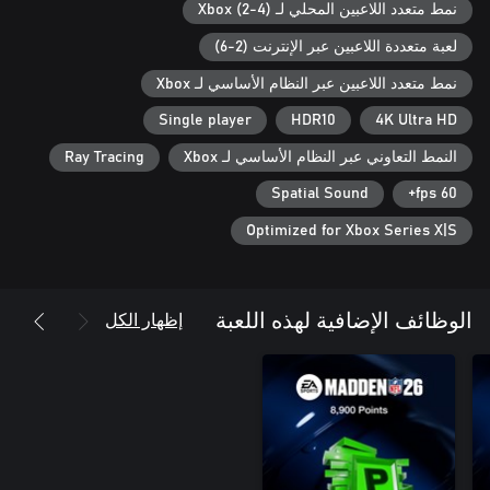
المحدودة داخل الملعب في الثلج والضباب الكثيفين، أو الظروف
نمط متعدد اللاعبين المحلي لـ Xbox (2-4)
الرطبة التي ستؤثر مباشرة على حركة اللاعبين، والقدرة على التحمل،
لعبة متعددة اللاعبين عبر الإنترنت (2-6)
نمط متعدد اللاعبين عبر النظام الأساسي لـ Xbox
تشتمل هذه اللعبة على عمليات شراء اختيارية داخل اللعبة للعملة
الافتراضية التي يمكن استخدامها للحصول على العناصر الافتراضية
Single player
HDR10
4K Ultra HD
داخل اللعبة بما في ذلك اختيار عشوائي للعناصر الافتراضية داخل
النمط التعاوني عبر النظام الأساسي لـ Xbox
Ray Tracing
تطبق الشروط والقيود. راجع ea.com/legal لمزيد من التفاصيل.
Spatial Sound
60 fps+
Optimized for Xbox Series X|S
إظهار الكل
الوظائف الإضافية لهذه اللعبة