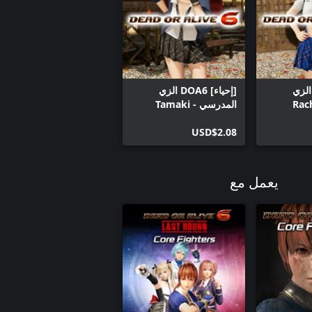
حياء] DOA6 الزي
[إحياء] DOA6 الزي
المدرسي - Tamaki
USD$2.08
يعمل مع