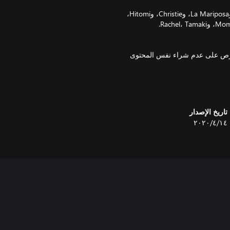
الشخصيات: Tina، وKasumi، وHelena، وKokoro، وLeifang، وAyane، وLa Mariposa، وChristie، وHitomi،
احرص على عدم شراء نفس المحتوى
تاريخ الإصدار
١٤‏/٤‏/٢٠٢٠