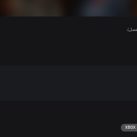
فصل).
XBOX 