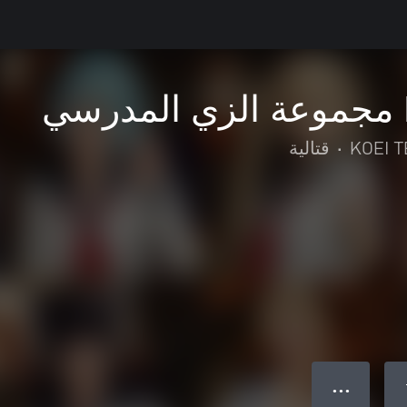
KOEI 
•
قتالية
● ● ●