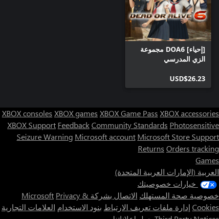
[إحياء] DOA6 مجموعة
الزي المدرسي
USD$26.23
XBOX consoles
XBOX games
XBOX Game Pass
XBOX accessories
XBOX Support
Feedback
Community Standards
Photosensitive
Seizure Warning
Microsoft account
Microsoft Store Support
Returns
Orders tracking
Games
العربية (الإمارات العربية المتحدة)
خيارات خصوصيتك
خصوصية صحة المستهلك
الاتصال بشركة Microsoft
Privacy &
Cookies
إدارة ملفات تعريف الارتباط
بنود الاستخدام
العلامات التجارية
Third Party Notices
حول إعلاناتنا