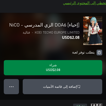
تخطي إلى المحتوى الرئيسي
[إحياء] DOA6 الزي المدرسي - NiCO
KOEI TECMO EUROPE LIMITED
•
قتالية
USD$2.08
يتطلب توفر لعبة
شراء
USD$2.08
إضافة إلى قائمة الأمنيات
● ● ●