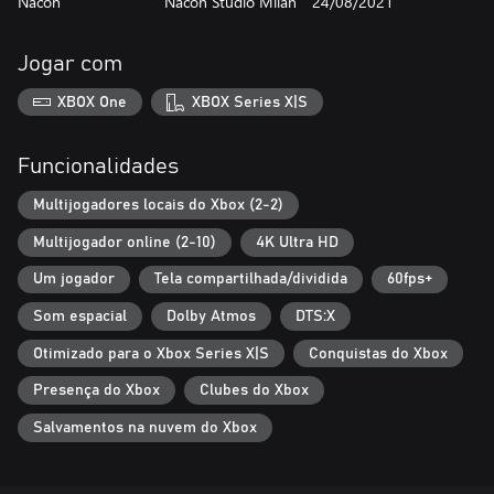
Nacon
Nacon Studio Milan
24/08/2021
Jogar com
XBOX One
XBOX Series X|S
Funcionalidades
Multijogadores locais do Xbox (2-2)
Multijogador online (2-10)
4K Ultra HD
Um jogador
Tela compartilhada/dividida
60fps+
Som espacial
Dolby Atmos
DTS:X
Otimizado para o Xbox Series X|S
Conquistas do Xbox
Presença do Xbox
Clubes do Xbox
Salvamentos na nuvem do Xbox