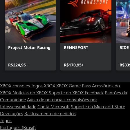
Project Motor Racing
RENNSPORT
RIDE
R$224,95+
R$170,95+
R$33
XBOX consoles
Jogos XBOX
XBOX Game Pass
Acessórios do
XBOX
Notícias do XBOX
Suporte do XBOX
Feedback
Padrões da
Comunidade
Aviso de potenciais convulsões por
fotossensibilidade
Conta Microsoft
Suporte da Microsoft Store
Devoluções
Rastreamento de pedidos
Jogos
Português (Brasil)