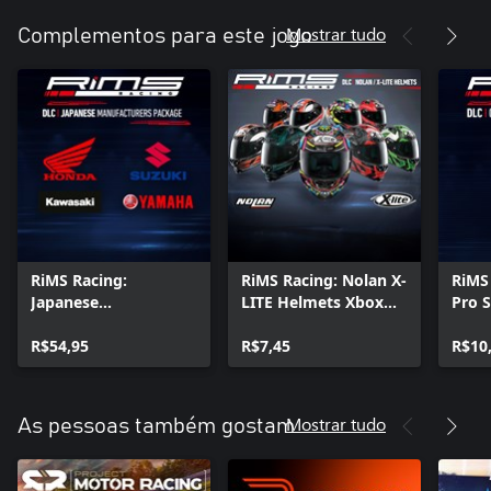
Mostrar tudo
Complementos para este jogo
RiMS Racing:
RiMS Racing: Nolan X-
RiMS
Japanese
LITE Helmets Xbox
Pro 
Manufacturers
Series X|S
Serie
Package Xbox Series
R$54,95
R$7,45
R$10
X|S
Mostrar tudo
As pessoas também gostam