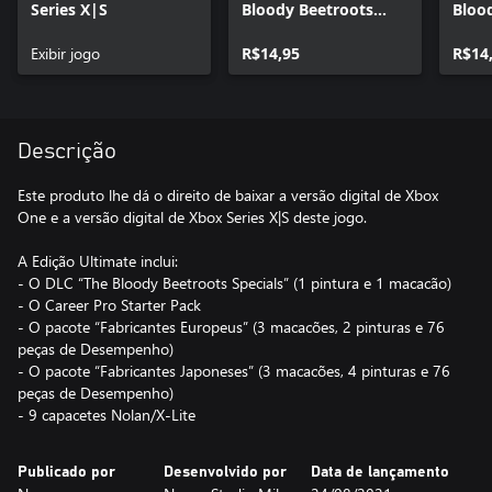
Series X|S
Bloody Beetroots
Bloo
Specials Xbox One
Speci
Exibir jogo
R$14,95
X|S
R$14
Descrição
Este produto lhe dá o direito de baixar a versão digital de Xbox
One e a versão digital de Xbox Series X|S deste jogo.
A Edição Ultimate inclui:
- O DLC “The Bloody Beetroots Specials” (1 pintura e 1 macacão)
- O Career Pro Starter Pack
- O pacote “Fabricantes Europeus” (3 macacões, 2 pinturas e 76
peças de Desempenho)
- O pacote “Fabricantes Japoneses” (3 macacões, 4 pinturas e 76
peças de Desempenho)
- 9 capacetes Nolan/X-Lite
Publicado por
Desenvolvido por
Data de lançamento